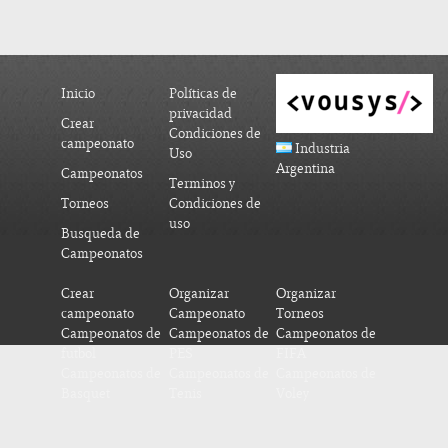
Inicio
Políticas de
privacidad
Crear
Condiciones de
campeonato
Industria
Uso
Argentina
Campeonatos
Terminos y
Torneos
Condiciones de
uso
Busqueda de
Campeonatos
Crear
Organizar
Organizar
campeonato
Campeonato
Torneos
Campeonatos de
Campeonatos de
Campeonatos de
futbol
PES
FIFA
Campeonatos de
Campeonatos de
Campeonatos de
Basquet
Tenis
Voley