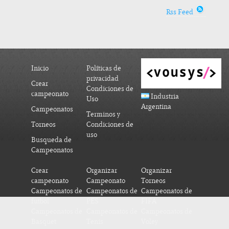
Rss Feed
Inicio
Políticas de
privacidad
Crear
Condiciones de
campeonato
Industria
Uso
Argentina
Campeonatos
Terminos y
Torneos
Condiciones de
uso
Busqueda de
Campeonatos
Crear
Organizar
Organizar
campeonato
Campeonato
Torneos
Campeonatos de
Campeonatos de
Campeonatos de
futbol
PES
FIFA
Campeonatos de
Campeonatos de
Campeonatos de
Basquet
Tenis
Voley