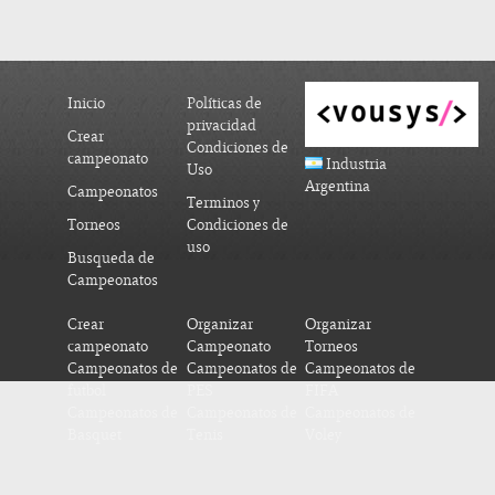
Inicio
Políticas de
privacidad
Crear
Condiciones de
campeonato
Industria
Uso
Argentina
Campeonatos
Terminos y
Torneos
Condiciones de
uso
Busqueda de
Campeonatos
Crear
Organizar
Organizar
campeonato
Campeonato
Torneos
Campeonatos de
Campeonatos de
Campeonatos de
futbol
PES
FIFA
Campeonatos de
Campeonatos de
Campeonatos de
Basquet
Tenis
Voley